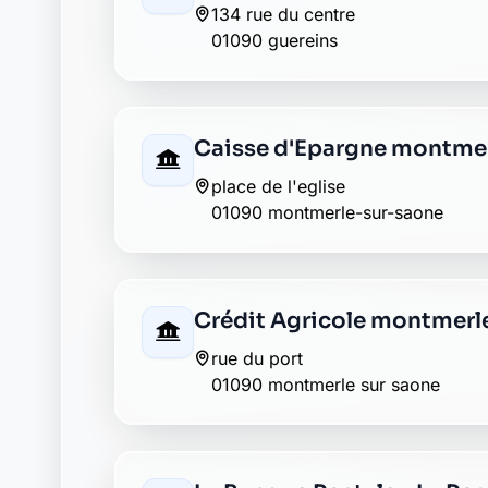
01090 montmerle sur saone
Envie de changer pour une banqu
Découvrez Laymoon, la finance éthique et
Retour au département Ain