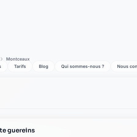
rle-sur-saone
 sur saone
ste montmerle sur saone