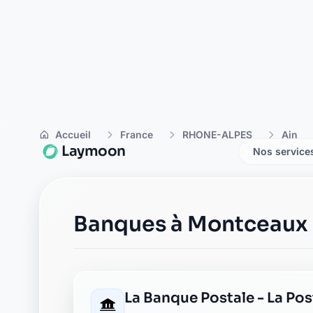
Caisse d'Epargne montme
place de l'eglise
01090 montmerle-sur-saone
Crédit Agricole montmerle
rue du port
01090 montmerle sur saone
La Banque Postale - La Po
6 place de l eglise