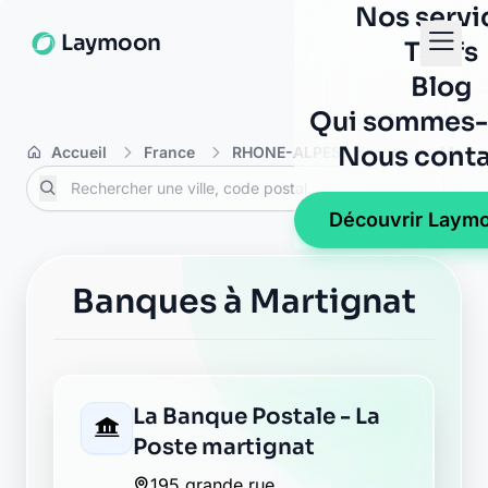
Nos servi
Laymoon
Tarifs
Blog
Qui sommes-
Nous conta
Accueil
France
RHONE-ALPES
Ain
Marti
Découvrir Laym
Banques à Martignat
La Banque Postale - La
Poste martignat
195 grande rue