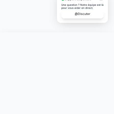
Une question ? Notre équipe est là
pour vous aider en direct.
Discuter
Laymoon
Changer le monde,
compte.
changer de
L'humain au cœur de chaque transaction. Une fintech
conçue pour votre tranquillité d'esprit et vos valeurs.
NAVIGATION
Nos services