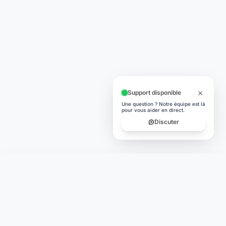
Changer le monde,
compte.
changer de
L'humain au cœur de chaque transaction. Une fintech
conçue pour votre tranquillité d'esprit et vos valeurs.
NAVIGATION
Nos services
Tarifs
Contact
Blog
Lexique
Carte des banques
LÉGAL