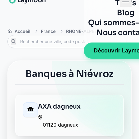
Crédit Mutuel dagneux
1103 rue de geneve
01120 dagneux
La Banque Postale - La
Poste dagneux
place des tilleuls
01120 dagneux
AXA la boisse