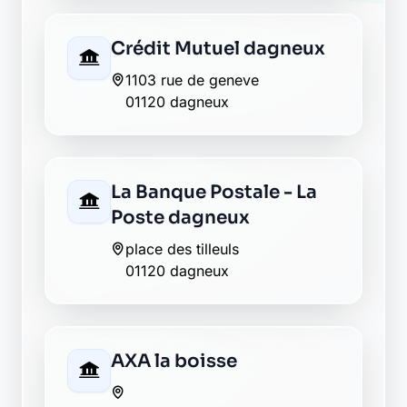
01120 la boisse
La Banque Postale - La
Poste la boisse
31 place marcel vienot
01120 la boisse
Allianz montluel
109 grande rue
01120 montluel