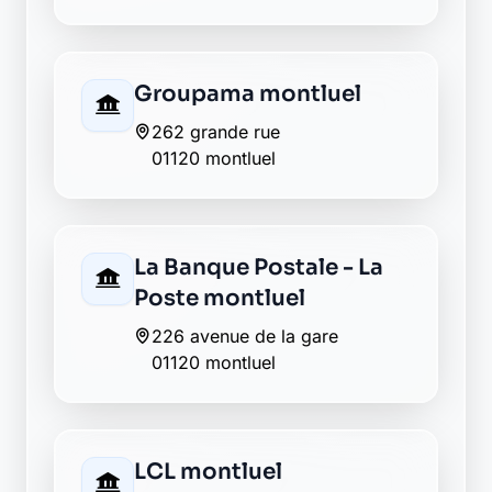
LCL montluel
40 place carnot
01120 montluel
Matmut montluel
30 av de la gare
01120 montluel
Envie de changer pour une
banque plus transparente ?
Découvrez Laymoon, la finance éthique