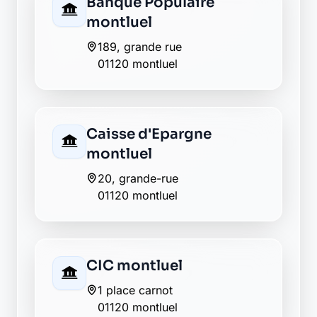
1 place carnot
01120 montluel
Groupama montluel
262 grande rue
01120 montluel
La Banque Postale - La
Poste montluel
226 avenue de la gare
01120 montluel