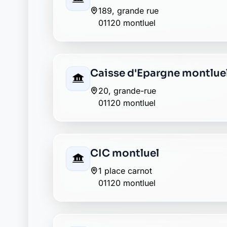
226 avenue de la gare
01120 montluel
LCL montluel
40 place carnot
01120 montluel
Matmut montluel
30 av de la gare
01120 montluel