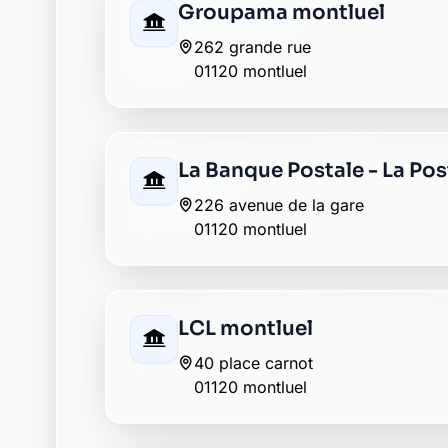
Envie de changer pour une banqu
Découvrez Laymoon, la finance éthique et
Retour au département Ain