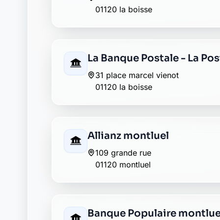
20, grande-rue
01120 montluel
CIC montluel
1 place carnot
01120 montluel
Groupama montluel
262 grande rue
01120 montluel
La Banque Postale - La Po