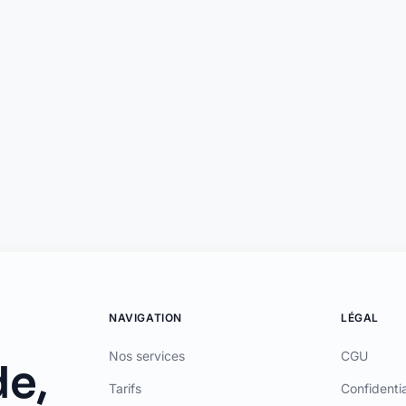
ar ADL CAPITAL, dont le siège social est situé au 34 Avenue des Champs-Élys
AS (www.orias.fr) sous le numéro 26006190 en qualité de mandataire non-exclu
ement sont fournis par Olky Payment Service Provider SA, établissement de pa
eemen, L-5846 Fentange, Luxembourg. Succursale en France : 64 rue Anatole Fr
ce accordée par Mastercard International Inc. Mastercard est une marque dépo
International Inc.