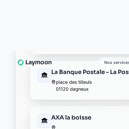
01120 la boisse
Allianz montluel
109 grande rue
01120 montluel
Banque Populaire montlue
189, grande rue
01120 montluel
Caisse d'Epargne montlue