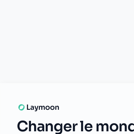
© 2026 Laymoon. Tous droits réservés.
Laymoon n’est pas une banque ! Laymoon est une marque déposée p
numéro RCS 89769016000014. ADL Capital est enregistrée à l'ORI
mandataire d'Olky Payment Service Provider SA. Les services de pai
et supervisé par la CSSF (n° Z00000006). Siège social : 1, Op de L
émises par Olky Payment Service Provider SA, en vertu d’une licen