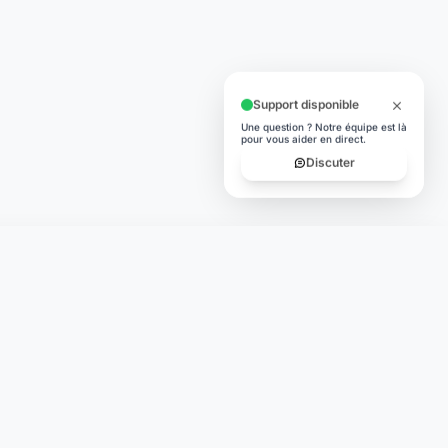
Support disponible
Une question ? Notre équipe est là
pour vous aider en direct.
Discuter
TÉLÉCHARGER
App Store
lité
Google Play
égales