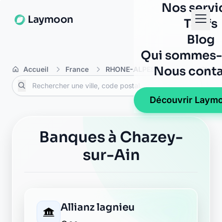
Nos servi
Laymoon
Tarifs
Blog
Qui sommes-
Nous conta
Accueil
France
RHONE-ALPES
Ain
Chaze
Découvrir Laym
Banques à Chazey-
sur-Ain
Allianz lagnieu