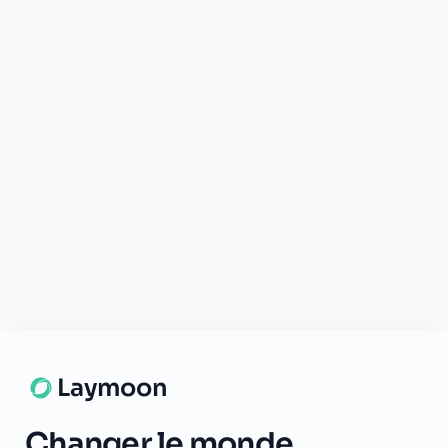
Support disponible
Une question ? Notre équipe est là
pour vous aider en direct.
Discuter
Laymoon
Changer le monde,
compte.
changer de
L'humain au cœur de chaque transaction. Une fintech