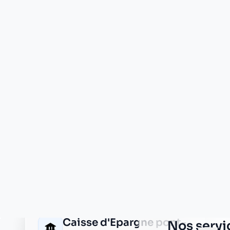
CIC pont d ain
1 rue bernard gangloff
01160 pont d ain
Crédit Agricole pont d
ain
10 rue antoine de st exupery
01160 pont d ain
Crédit Agricole pont
d'ain
10 rue antoine de st exupéry
01160 pont d'ain