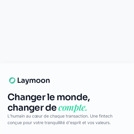
Blog
Lexique
Carte des banques
LÉGAL
CGU
Confidentialité
Mentions Légales
Certificat
TÉLÉCHARGER
App Store
Google Play