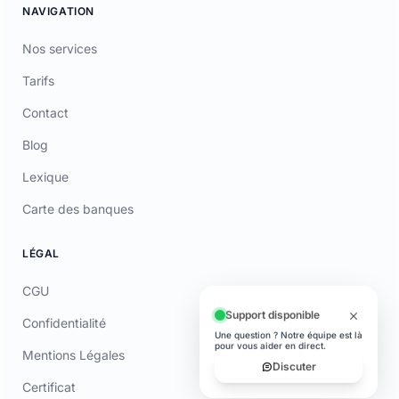
© 2026 Laymoon. Tous droits réservés.
Laymoon n’est pas une banque ! Laymoon est une marque déposée
par ADL CAPITAL, dont le siège social est situé au 34 Avenue des
Champs-Élysées, 75008 Paris, France. Société immatriculée en
France sous le numéro RCS 89769016000014. ADL Capital est
enregistrée à l'ORIAS (www.orias.fr) sous le numéro 26006190 en
qualité de mandataire non-exclusif en opérations de banque et en
services de paiement (MOBSP), mandataire d'Olky Payment Service
Provider SA. Les services de paiement sont fournis par Olky Payment
Service Provider SA, établissement de paiement agréé au
Luxembourg par le Ministère des Finances (n° 47/13) et supervisé par
la CSSF (n° Z00000006). Siège social : 1, Op de Leemen, L-5846
Fentange, Luxembourg. Succursale en France : 64 rue Anatole France
92300 Levallois-Perret (SIRET 79311532000061). Les cartes sont
émises par Olky Payment Service Provider SA, en vertu d’une licence
accordée par Mastercard International Inc. Mastercard est une