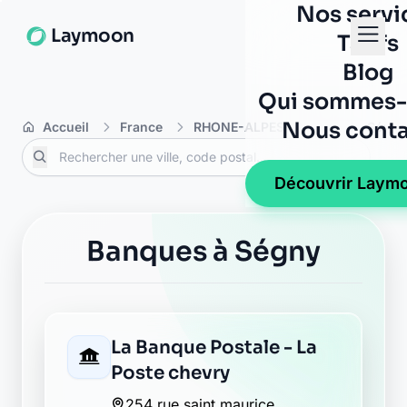
Nos servi
Laymoon
Tarifs
Blog
Qui sommes-
Nous conta
Accueil
France
RHONE-ALPES
Ain
Ségny
Découvrir Laym
Banques à Ségny
La Banque Postale - La
Poste chevry
254 rue saint maurice