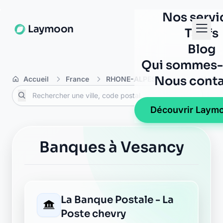
01170 chevry
Abeille assurances gex
86 rue des entrepreneurs
01170 gex
Allianz gex
5 place du jura
01170 gex
AXA gex