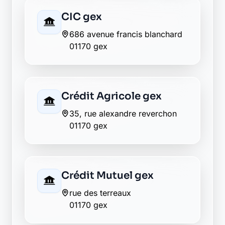
Groupama gex
le patio, rue du jura
01170 gex
La Banque Postale - La
Poste gex
2 rue des acacias
01170 gex
LCL gex
69 place du jura
01170 gex