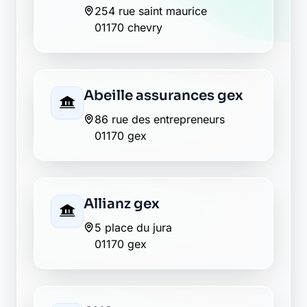
51 rue des entrepreneurs
01170 gex
Banque Populaire gex
81, rue des terreaux
01170 gex
Caisse d'Epargne gex
143, rue des terreaux
01170 gex