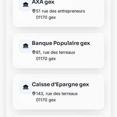
CIC gex
686 avenue francis blanchard
01170 gex
Crédit Agricole gex
35, rue alexandre reverchon
01170 gex
Crédit Mutuel gex
rue des terreaux
01170 gex