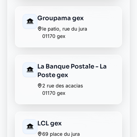
Société Générale gex
39 place du jura
01170 gex
Envie de changer pour une
banque plus transparente ?
Découvrez Laymoon, la finance éthique
et responsable, sans frais cachés.
Découvrir Laymoon