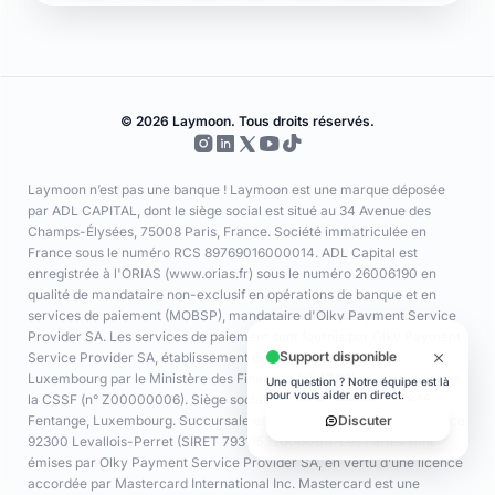
© 2026 Laymoon. Tous droits réservés.
Laymoon n’est pas une banque ! Laymoon est une marque déposée
par ADL CAPITAL, dont le siège social est situé au 34 Avenue des
Champs-Élysées, 75008 Paris, France. Société immatriculée en
France sous le numéro RCS 89769016000014. ADL Capital est
enregistrée à l'ORIAS (www.orias.fr) sous le numéro 26006190 en
qualité de mandataire non-exclusif en opérations de banque et en
services de paiement (MOBSP), mandataire d'Olky Payment Service
Provider SA. Les services de paiement sont fournis par Olky Payment
Service Provider SA, établissement de paiement agréé au
Luxembourg par le Ministère des Finances (n° 47/13) et supervisé par
la CSSF (n° Z00000006). Siège social : 1, Op de Leemen, L-5846
Fentange, Luxembourg. Succursale en France : 64 rue Anatole France
92300 Levallois-Perret (SIRET 79311532000061). Les cartes sont
émises par Olky Payment Service Provider SA, en vertu d’une licence
accordée par Mastercard International Inc. Mastercard est une
marque déposée, et le logo à cercles est une marque commerciale de
Mastercard International Inc.