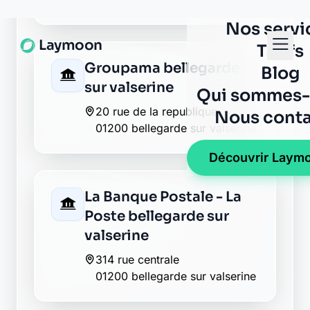
1 rue des papetiers
01200 bellegarde valserine
La Banque Postale - La
Poste billiat
9 rue de la mairie
01200 billiat
La Banque Postale - La
Poste chatillon en
michaille
35 rue de la poste
01200 chatillon en michaille