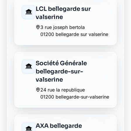
Crédit Agricole
montluel
125 cours conde bp 47
01200 montluel
Banque Populaire
valserhone
57, rue de la république
01200 valserhone
Caisse d'Epargne
valserhone