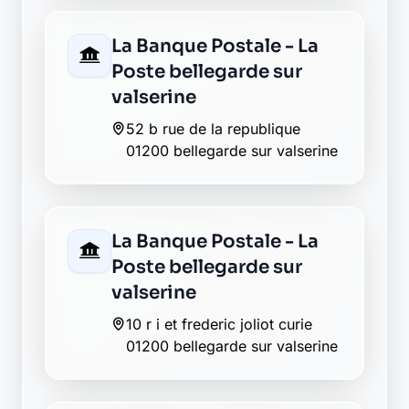
La Banque Postale - La
Poste confort
108 place soeur rosalie rendu
01200 confort
La Banque Postale - La
Poste injoux genissiat
4 c rue des ecoles
01200 injoux genissiat