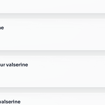
te bellegarde sur valserine
te bellegarde sur valserine
ne