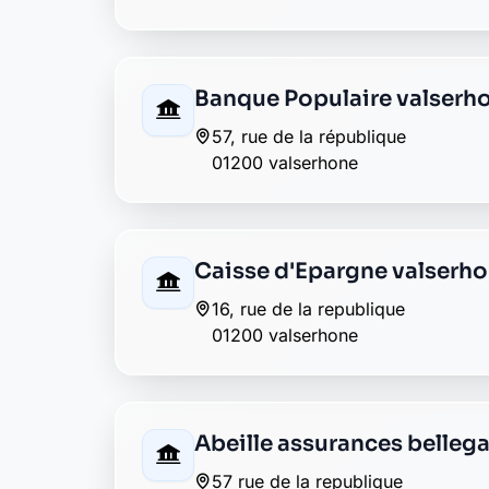
Abeille assurances belleg
57 rue de la republique
01200 bellegarde
Matmut bellegarde
15 rue de la republique
01200 bellegarde
Envie de changer pour une banqu
Découvrez Laymoon, la finance éthique et