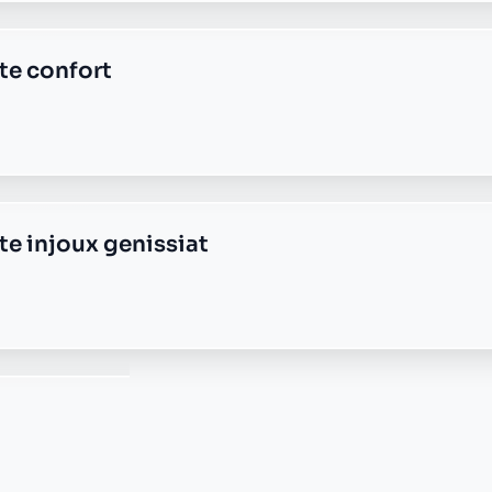
one
arde