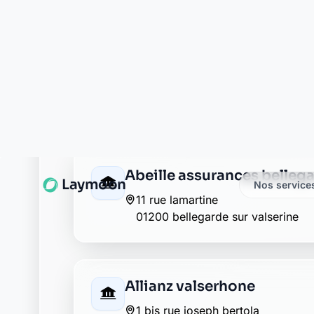
Crédit Mutuel bellegarde s
1 rue de la republique
01200 bellegarde sur valserine
Groupama bellegarde sur 
20 rue de la republique
01200 bellegarde sur valserine
La Banque Postale - La Pos
314 rue centrale
01200 bellegarde sur valserine