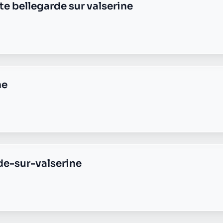
te chatillon en michaille
te confort
te injoux genissiat