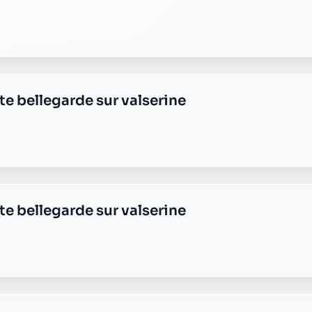
de-sur-valserine
e billiat