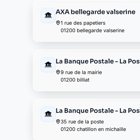
4 c rue des ecoles
01200 injoux genissiat
Crédit Agricole montluel
125 cours conde bp 47
01200 montluel
Banque Populaire valserh
57, rue de la république
01200 valserhone