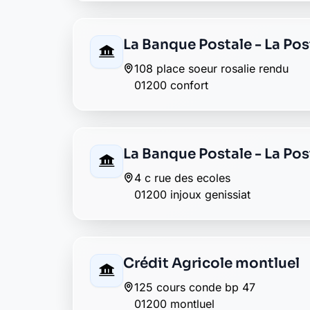
Caisse d'Epargne valserh
16, rue de la republique
01200 valserhone
Abeille assurances belleg
57 rue de la republique
01200 bellegarde
Matmut bellegarde
15 rue de la republique
01200 bellegarde