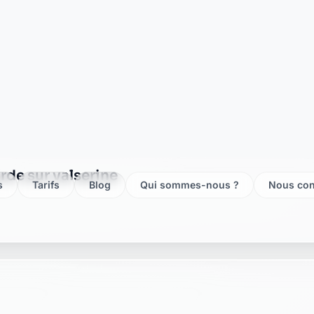
ur valserine
valserine
te bellegarde sur valserine