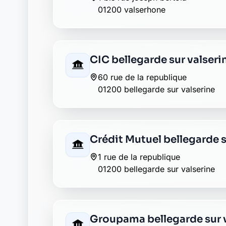
La Banque Postale - La Pos
52 b rue de la republique
01200 bellegarde sur valserine
La Banque Postale - La Pos
10 r i et frederic joliot curie
01200 bellegarde sur valserine
LCL bellegarde sur valseri
3 rue joseph bertola