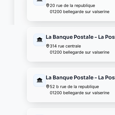
01200 bellegarde sur valserine
Société Générale bellegar
24 rue la republique
01200 bellegarde-sur-valserine
AXA bellegarde valserine
1 rue des papetiers
01200 bellegarde valserine
La Banque Postale - La Post