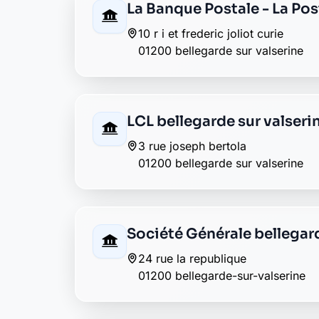
9 rue de la mairie
01200 billiat
La Banque Postale - La Pos
35 rue de la poste
01200 chatillon en michaille
La Banque Postale - La Pos
108 place soeur rosalie rendu
01200 confort
La Banque Postale - La Pos