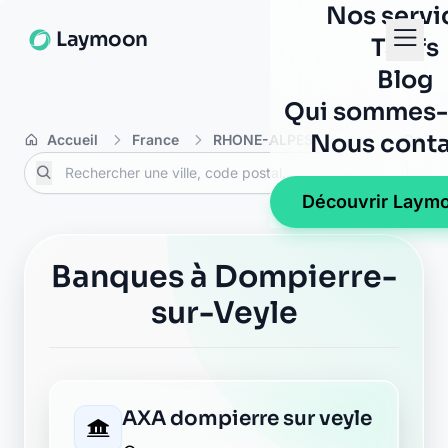
Nos servi
Laymoon
Tarifs
Blog
Qui sommes-
Nous conta
Accueil
France
RHONE-ALPES
Ain
Dompi
Découvrir Laym
Banques à Dompierre-
sur-Veyle
AXA dompierre sur veyle