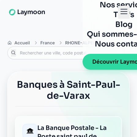
Nos servi
Laymoon
Tarifs
Blog
Qui sommes-
Nous conta
Accueil
France
RHONE-ALPES
Ain
Saint
Découvrir Laym
Banques à Saint-Paul-
de-Varax
La Banque Postale - La
Poste saint paul de