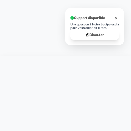
Support disponible
Une question ? Notre équipe est là
pour vous aider en direct.
Discuter
Laymoon
Changer le monde,
compte.
changer de
L'humain au cœur de chaque transaction. Une fintech
conçue pour votre tranquillité d'esprit et vos valeurs.
NAVIGATION