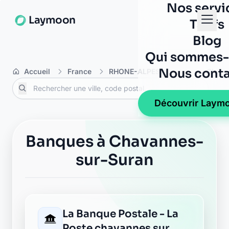
Nos servi
Laymoon
Tarifs
Blog
Qui sommes-
Nous conta
Accueil
France
RHONE-ALPES
Ain
Chava
Découvrir Laym
Banques à Chavannes-
sur-Suran
La Banque Postale - La
Poste chavannes sur