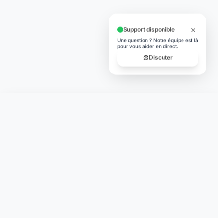
Support disponible
Une question ? Notre équipe est là
pour vous aider en direct.
Discuter
Laymoon
Changer le monde,
compte.
changer de
L'humain au cœur de chaque transaction. Une fintech
conçue pour votre tranquillité d'esprit et vos valeurs.
NAVIGATION