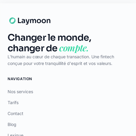
Certificat
TÉLÉCHARGER
App Store
Google Play
© 2026 Laymoon. Tous droits réservés.
Laymoon n’est pas une banque ! Laymoon est une marque déposée
par ADL CAPITAL, dont le siège social est situé au 34 Avenue des
Champs-Élysées, 75008 Paris, France. Société immatriculée en
France sous le numéro RCS 89769016000014. ADL Capital est