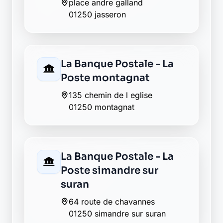
La Banque Postale - La
Poste villereversure
1 place de la gare
01250 villereversure
Envie de changer pour une
banque plus transparente ?
Découvrez Laymoon, la finance éthique
et responsable, sans frais cachés.
Découvrir Laymoon