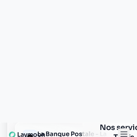
Poste corveissiat
201 grande rue
01250 corveissiat
La Banque Postale - La
Poste jasseron
place andre galland
01250 jasseron
La Banque Postale - La
Poste montagnat
135 chemin de l eglise