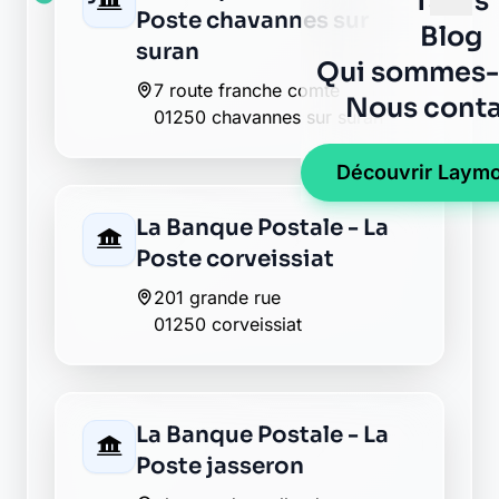
01250 montagnat
La Banque Postale - La
Poste simandre sur
suran
64 route de chavannes
01250 simandre sur suran
Crédit Agricole
villereversure
1 route de bourg
01250 villereversure