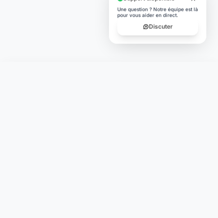
Une question ? Notre équipe est là
pour vous aider en direct.
Discuter
Laymoon
Changer le monde,
compte.
changer de
L'humain au cœur de chaque transaction. Une fintech
conçue pour votre tranquillité d'esprit et vos valeurs.
NAVIGATION
Nos services