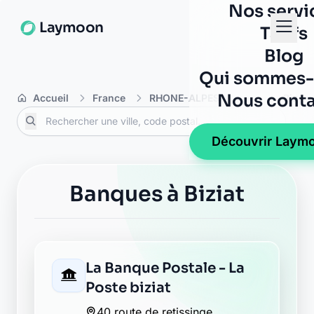
Nos servi
Laymoon
Tarifs
Blog
Qui sommes-
Nous conta
Accueil
France
RHONE-ALPES
Ain
Biziat
Découvrir Laym
Banques à Biziat
La Banque Postale - La
Poste biziat
40 route de retissinge