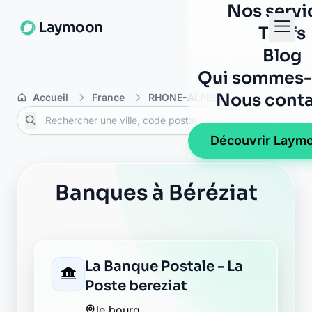
Nos servi
Laymoon
Tarifs
Blog
Qui sommes-
Nous conta
Accueil
France
RHONE-ALPES
Ain
Bérézi
Découvrir Laym
Banques à Béréziat
La Banque Postale - La
Poste bereziat
le bourg