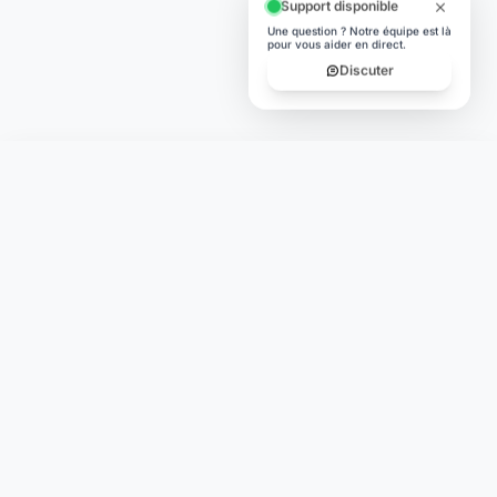
Support disponible
Une question ? Notre équipe est là
pour vous aider en direct.
Discuter
Laymoon
Changer le monde,
compte.
changer de
L'humain au cœur de chaque transaction. Une fintech
conçue pour votre tranquillité d'esprit et vos valeurs.
NAVIGATION
Nos services