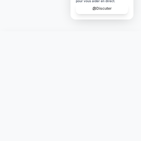
pour vous aider en direct.
Discuter
Laymoon
Changer le monde,
compte.
changer de
L'humain au cœur de chaque transaction. Une fintech
conçue pour votre tranquillité d'esprit et vos valeurs.
NAVIGATION
Nos services
Tarifs