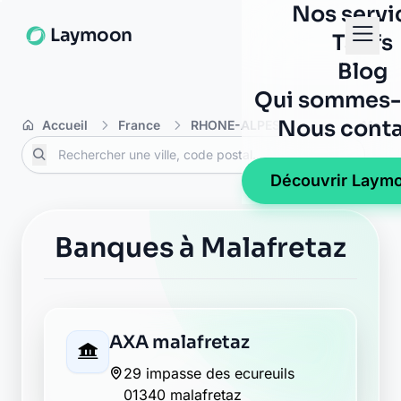
Nos servi
Laymoon
Tarifs
Blog
Qui sommes-
Nous conta
Accueil
France
RHONE-ALPES
Ain
Malafr
Découvrir Laym
Banques à Malafretaz
AXA malafretaz
29 impasse des ecureuils
01340 malafretaz