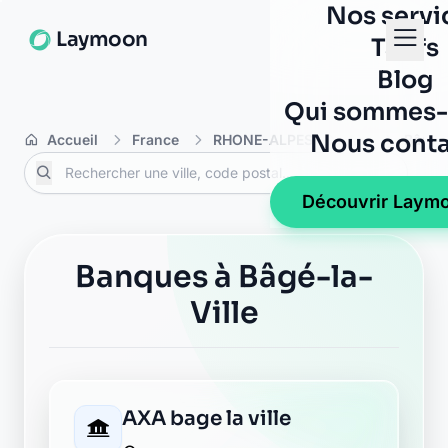
Nos servi
Laymoon
Tarifs
Blog
Qui sommes-
Nous conta
Accueil
France
RHONE-ALPES
Ain
Bâgé-l
Découvrir Laym
Banques à Bâgé-la-
Ville
AXA bage la ville