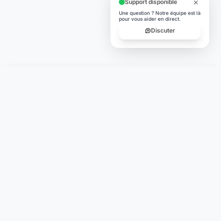
Support disponible
Une question ? Notre équipe est là
pour vous aider en direct.
Discuter
Laymoon
Changer le monde,
compte.
changer de
L'humain au cœur de chaque transaction. Une fintech
conçue pour votre tranquillité d'esprit et vos valeurs.
NAVIGATION
Nos services