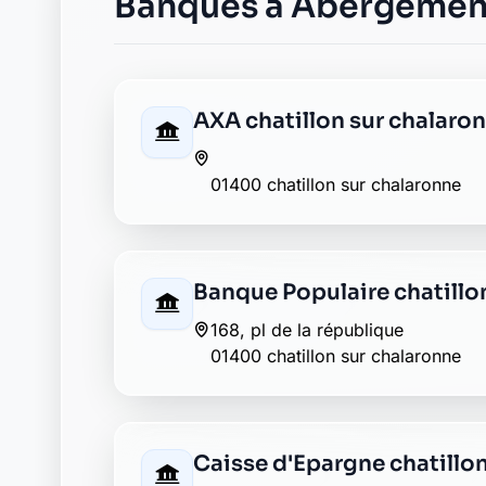
01400 chatillon sur chalaronne
Crédit Agricole chatillon 
avenue clement desormes bp 44
01400 chatillon sur chalaronne
Groupama chatillon sur c
7 place de la republique
01400 chatillon sur chalaronne
La Banque Postale - La Pos