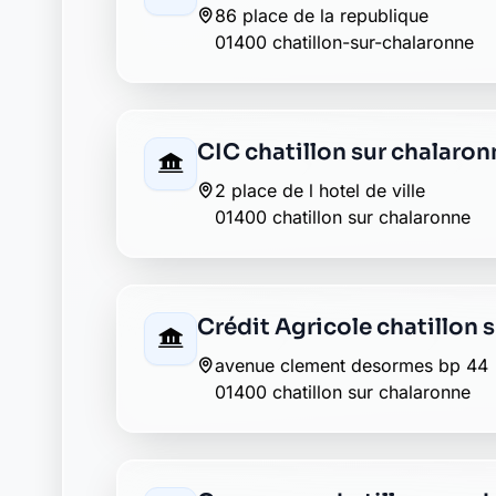
270 avenue raymond sarbach
01400 chatillon sur chalaronne
LCL chatillon sur chalaron
place de la republique
01400 chatillon sur chalaronne
La Banque Postale - La Po
le village
01400 condeissiat