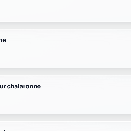
ne
ste condeissiat