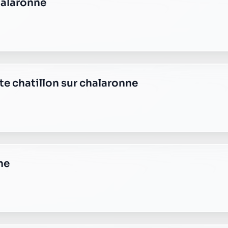
iat
te neuville les dames
e plus transparente ?
 responsable, sans frais cachés.