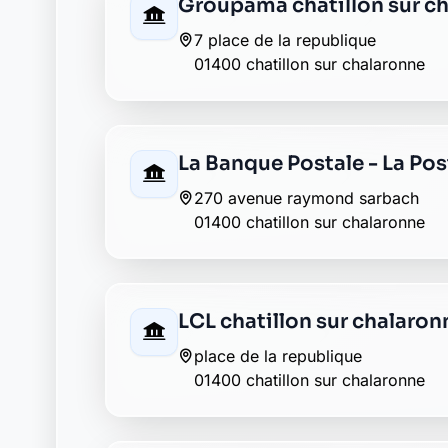
AXA l abergement clemenc
01400 l abergement clemenciat
La Banque Postale - La Pos
rue de la poste
01400 neuville les dames
Envie de changer pour une banqu
Découvrez Laymoon, la finance éthique et