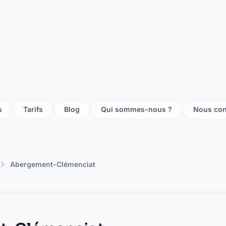
n sur chalaronne
n-sur-chalaronne
ne