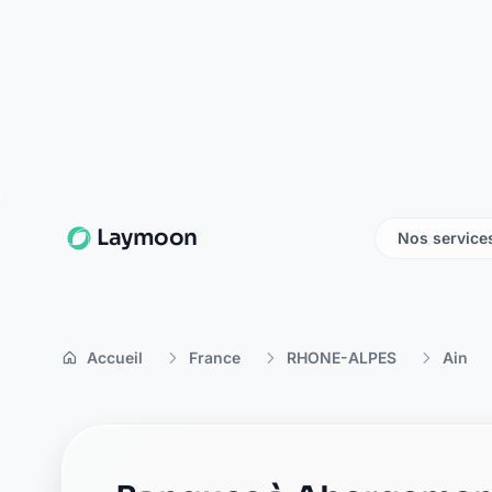
Banque Populaire chatillo
168, pl de la république
01400 chatillon sur chalaronne
Caisse d'Epargne chatillo
86 place de la republique
01400 chatillon-sur-chalaronne
CIC chatillon sur chalaron
2 place de l hotel de ville