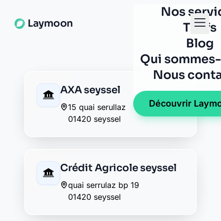
Crédit Agricole seyssel
quai serrulaz bp 19
01420 seyssel
La Banque Postale - La
Poste seyssel
8 quai du general de gaulle
01420 seyssel
Envie de changer pour une
banque plus transparente ?