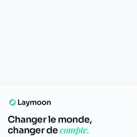
Mentions Légales
Certificat
TÉLÉCHARGER
App Store
Google Play
© 2026 Laymoon. Tous droits réservés.
Laymoon n’est pas une banque ! Laymoon est une marque déposée
par ADL CAPITAL, dont le siège social est situé au 34 Avenue des
Champs-Élysées, 75008 Paris, France. Société immatriculée en