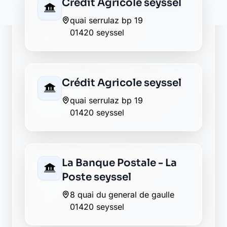
La Banque Postale - La
Poste seyssel
8 quai du general de gaulle
01420 seyssel
Envie de changer pour une
banque plus transparente ?
Découvrez Laymoon, la finance éthique
et responsable, sans frais cachés.
Découvrir Laymoon