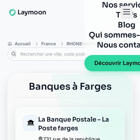
Nos servi
Laymoon
Tarifs
Blog
Qui sommes-
Nous conta
Accueil
France
RHONE-ALPES
Ain
Farge
Découvrir Laym
Banques à Farges
La Banque Postale - La
Poste farges
731 rue de la republique