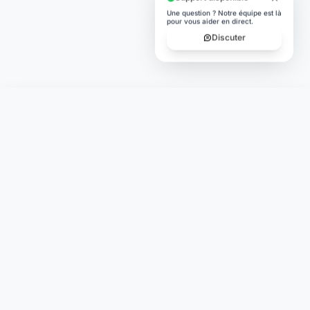
Une question ? Notre équipe est là
pour vous aider en direct.
Discuter
Laymoon
Changer le monde,
compte.
changer de
L'humain au cœur de chaque transaction. Une fintech
conçue pour votre tranquillité d'esprit et vos valeurs.
NAVIGATION
Nos services