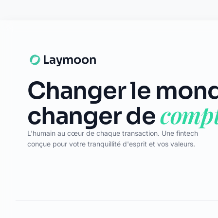
Laymoon
Changer le mond
compt
changer de
L'humain au cœur de chaque transaction. Une fintech
conçue pour votre tranquillité d'esprit et vos valeurs.