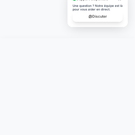
Une question ? Notre équipe est là
pour vous aider en direct.
Discuter
Laymoon
Changer le monde,
compte.
changer de
L'humain au cœur de chaque transaction. Une fintech
conçue pour votre tranquillité d'esprit et vos valeurs.
NAVIGATION
Nos services