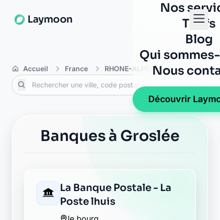
Nos servi
Laymoon
Tarifs
Blog
Qui sommes-
Nous conta
Accueil
France
RHONE-ALPES
Ain
Grosl
Découvrir Laym
Banques à Groslée
La Banque Postale - La
Poste lhuis
le bourg