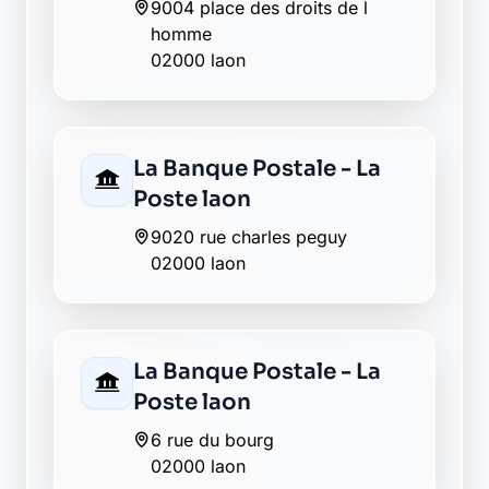
Poste mons en laonnois
1 place d aix en provence
02000 mons en laonnois
AXA urcel
02000 urcel
La Banque Postale - La
Poste urcel
16 rue de l eglise
02000 urcel