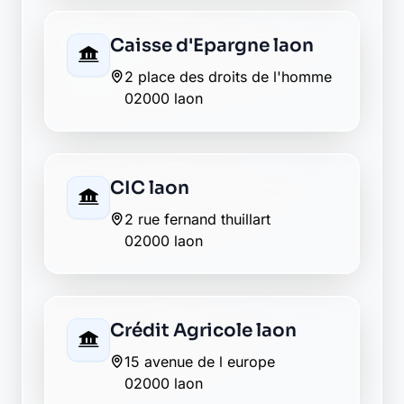
La Banque Postale - La
Poste laon
124 rue pierre curtil
02000 laon
LCL laon
12 avenue carnot
02000 laon
Maif laon
20 boulevard brossolette