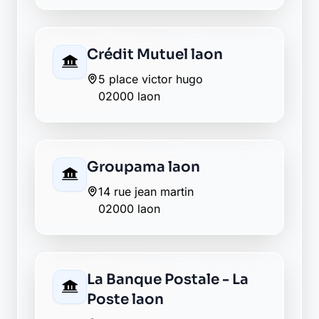
02000 laon
Matmut laon
7 rue roger salengro
02000 laon
Société Générale laon
7 bd de lyon
02000 laon
La Banque Postale - La