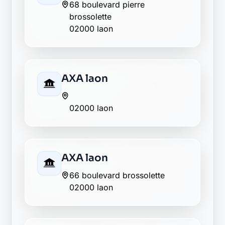
Crédit Mutuel laon
5 place victor hugo
02000 laon
Groupama laon
14 rue jean martin
02000 laon
La Banque Postale - La
Poste laon
9004 place des droits de l