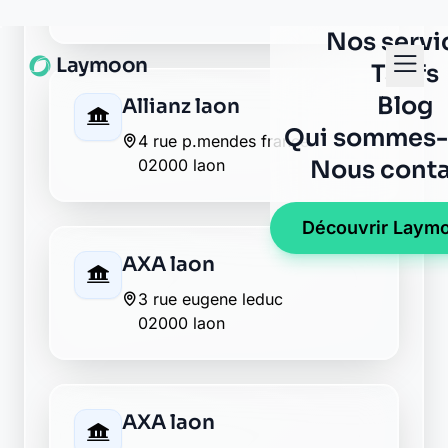
Caisse d'Epargne laon
2 place des droits de l'homme
02000 laon
CIC laon
2 rue fernand thuillart
02000 laon
Crédit Agricole laon
15 avenue de l europe
02000 laon