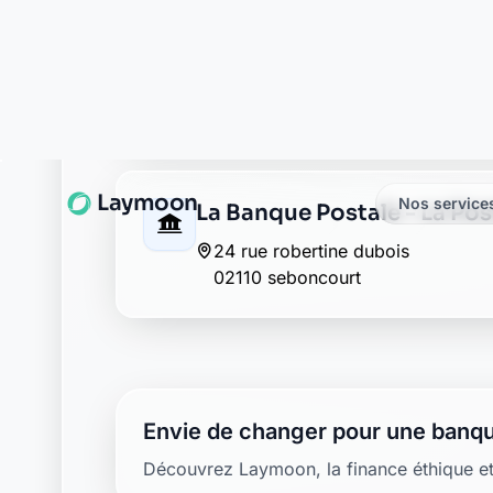
La Banque Postale - La Po
24 rue robertine dubois
02110 seboncourt
Envie de changer pour une banqu
Découvrez Laymoon, la finance éthique et
Retour au département Aisne