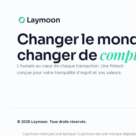
Changer le mond
compt
changer de
L'humain au cœur de chaque transaction. Une fintech
conçue pour votre tranquillité d'esprit et vos valeurs.
© 2026 Laymoon. Tous droits réservés.
Laymoon n’est pas une banque ! Laymoon est une marque déposée p
numéro RCS 89769016000014. ADL Capital est enregistrée à l'ORI
mandataire d'Olky Payment Service Provider SA. Les services de pai
et supervisé par la CSSF (n° Z00000006). Siège social : 1, Op de L
émises par Olky Payment Service Provider SA, en vertu d’une licen