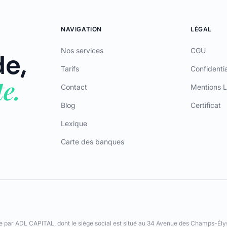
e,
Tarifs
Confidentia
e.
Contact
Mentions L
Blog
Certificat
Lexique
Carte des banques
ar ADL CAPITAL, dont le siège social est situé au 34 Avenue des Champs-Élys
AS (www.orias.fr) sous le numéro 26006190 en qualité de mandataire non-exclu
ement sont fournis par Olky Payment Service Provider SA, établissement de pa
eemen, L-5846 Fentange, Luxembourg. Succursale en France : 64 rue Anatole Fr
ce accordée par Mastercard International Inc. Mastercard est une marque dépo
International Inc.