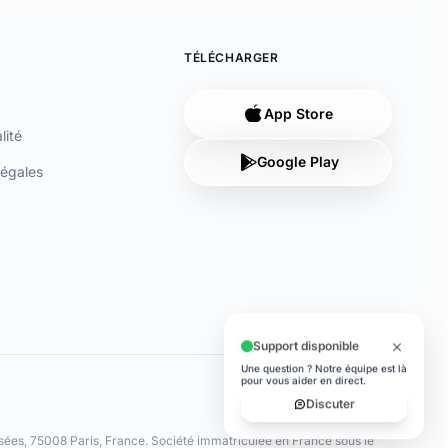
App Store
lité
Google Play
égales
ées, 75008 Paris, France. Société immatriculée en France sous le
sif en opérations de banque et en services de paiement (MOBSP),
iement agréé au Luxembourg par le Ministère des Finances (n° 47/13)
ance 92300 Levallois-Perret (SIRET 79311532000061). Les cartes sont
sée, et le logo à cercles est une marque commerciale de Mastercard