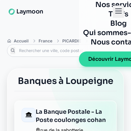
Nos servi
Laymoon
Tarifs
Blog
Qui sommes-
Nous conta
Accueil
France
PICARDIE
Aisne
Loupeig
Découvrir Laym
Banques à Loupeigne
La Banque Postale - La
Poste coulonges cohan
rue de la sabotterie