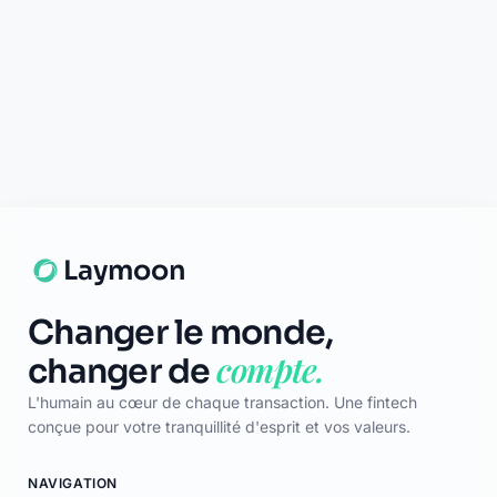
Certificat
TÉLÉCHARGER
App Store
Google Play
© 2026 Laymoon. Tous droits réservés.
Laymoon n’est pas une banque ! Laymoon est une marque déposée
par ADL CAPITAL, dont le siège social est situé au 34 Avenue des
Champs-Élysées, 75008 Paris, France. Société immatriculée en
France sous le numéro RCS 89769016000014. ADL Capital est
enregistrée à l'ORIAS (www.orias.fr) sous le numéro 26006190 en