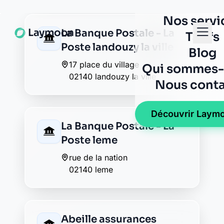
BNP Paribas vervins
7 avenue du preau
02140 vervins
Caisse d'Epargne
vervins
40 rue de general leclerc
02140 vervins
Crédit Agricole vervins