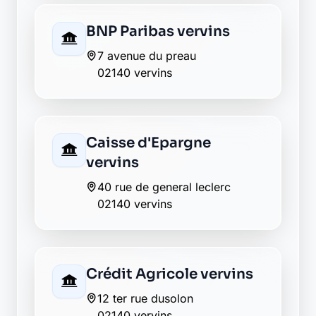
Société Générale
vervins
1 pl du centenaire
02140 vervins
Envie de changer pour une
banque plus transparente ?
Découvrez Laymoon, la finance éthique
et responsable, sans frais cachés.
Découvrir Laymoon