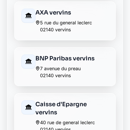
Société Générale
vervins
1 pl du centenaire
02140 vervins
Envie de changer pour une
banque plus transparente ?
Découvrez Laymoon, la finance éthique
et responsable, sans frais cachés.
Découvrir Laymoon