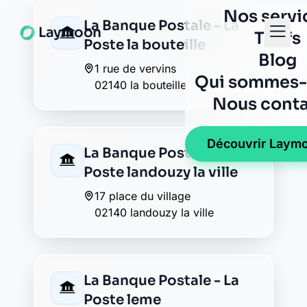
BNP Paribas vervins
7 avenue du preau
02140 vervins
Caisse d'Epargne
vervins
40 rue de general leclerc
02140 vervins
Crédit Agricole vervins