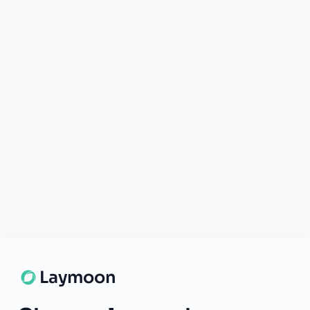
Certificat
TÉLÉCHARGER
App Store
Google Play
© 2026 Laymoon. Tous droits réservés.
Laymoon n’est pas une banque ! Laymoon est une marque déposée
par ADL CAPITAL, dont le siège social est situé au 34 Avenue des
Champs-Élysées, 75008 Paris, France. Société immatriculée en
France sous le numéro RCS 89769016000014. ADL Capital est
enregistrée à l'ORIAS (www.orias.fr) sous le numéro 26006190 en