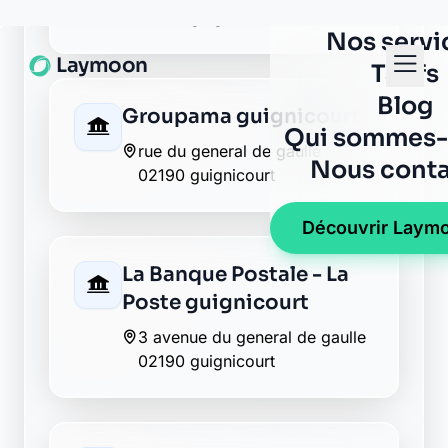
La Banque Postale - La
Poste la malmaison
1 rue d en haut
02190 la malmaison
La Banque Postale - La
Poste neufchatel sur
aisne
1 place de l eglise
02190 neufchatel sur aisne