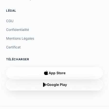
© 2026 Laymoon. Tous droits réservés.
Laymoon n’est pas une banque ! Laymoon est une marque déposée
par ADL CAPITAL, dont le siège social est situé au 34 Avenue des
Champs-Élysées, 75008 Paris, France. Société immatriculée en
France sous le numéro RCS 89769016000014. ADL Capital est
enregistrée à l'ORIAS (www.orias.fr) sous le numéro 26006190 en
qualité de mandataire non-exclusif en opérations de banque et en
services de paiement (MOBSP), mandataire d'Olky Payment Service
Provider SA. Les services de paiement sont fournis par Olky Payment
Service Provider SA, établissement de paiement agréé au
Luxembourg par le Ministère des Finances (n° 47/13) et supervisé par
la CSSF (n° Z00000006). Siège social : 1, Op de Leemen, L-5846
Fentange, Luxembourg. Succursale en France : 64 rue Anatole France
92300 Levallois-Perret (SIRET 79311532000061). Les cartes sont
émises par Olky Payment Service Provider SA, en vertu d’une licence
accordée par Mastercard International Inc. Mastercard est une
marque déposée, et le logo à cercles est une marque commerciale de
Mastercard International Inc.