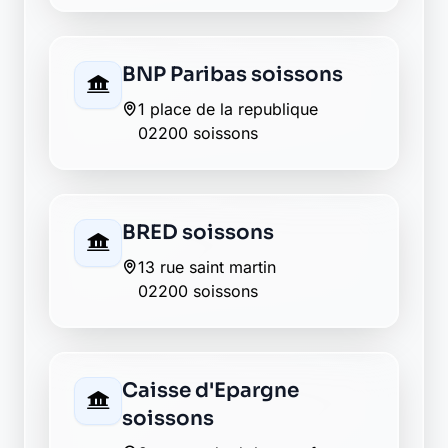
Groupama soissons
4 avenue de reims
02200 soissons
HSBC soissons
1 rue gustave alliaume
02200 soissons
La Banque Postale - La
Poste soissons
74 rue saint martin