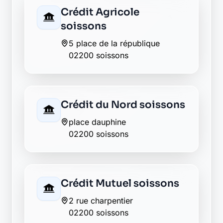
Matmut soissons
2 rue de jaulzy
02200 soissons
Société Générale
soissons
41 rue saint-martin
02200 soissons
La Banque Postale - La
Poste venizel
47 place de la mairie
02200 venizel