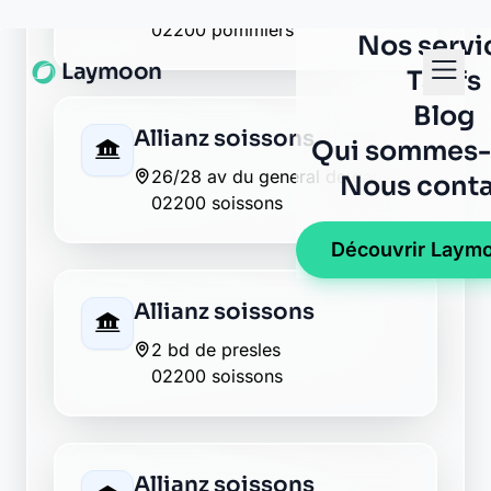
BNP Paribas soissons
1 place de la republique
02200 soissons
BRED soissons
13 rue saint martin
02200 soissons
Caisse d'Epargne
soissons
2 square du dr bonnenfant