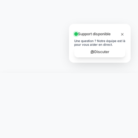
Support disponible
Une question ? Notre équipe est là
pour vous aider en direct.
Discuter
Laymoon
Changer le monde,
compte.
changer de
L'humain au cœur de chaque transaction. Une fintech
conçue pour votre tranquillité d'esprit et vos valeurs.