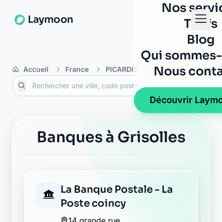
Nos servi
Laymoon
Tarifs
Blog
Qui sommes-
Nous conta
Accueil
France
PICARDIE
Aisne
Grisolles
Découvrir Laym
Banques à Grisolles
La Banque Postale - La
Poste coincy
14 grande rue