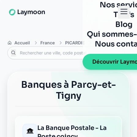
Nos servi
Laymoon
Tarifs
Blog
Qui sommes-
Nous conta
Accueil
France
PICARDIE
Aisne
Parcy-et
Découvrir Laym
Banques à Parcy-et-
Tigny
La Banque Postale - La
Poste coincy