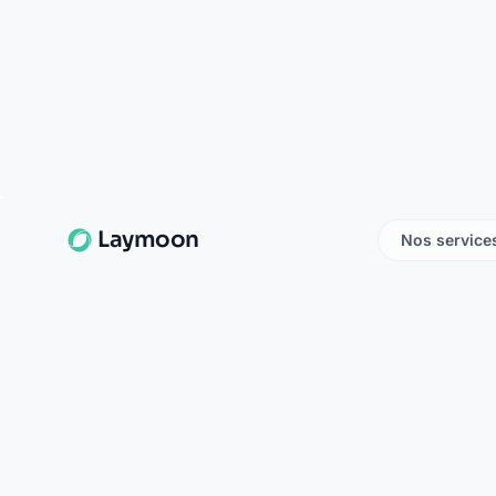
Crédit Agricole braine
16 rue du martroy
02220 braine
La Banque Postale - La Pos
38 rue du martroy
02220 braine
La Banque Postale - La Pos
5 a rue du presbytere