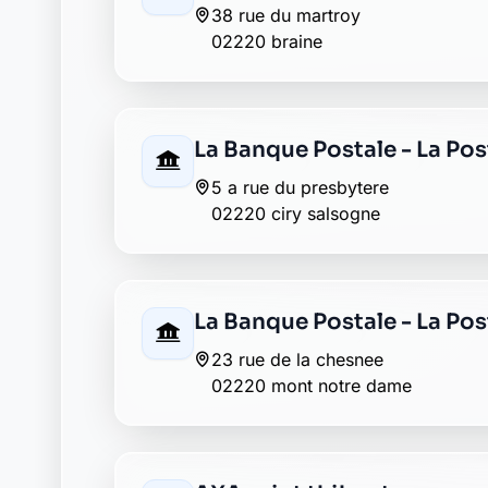
Envie de changer pour une banqu
Découvrez Laymoon, la finance éthique et
Retour au département Aisne