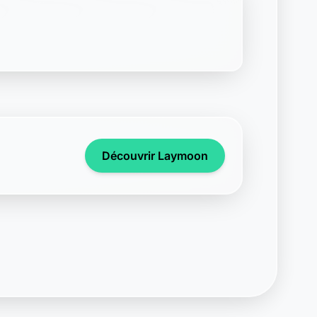
Support disponible
Une question ? Notre équipe est là
pour vous aider en direct.