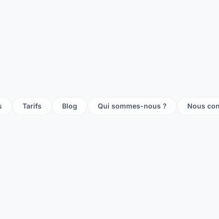
te braine
te ciry salsogne