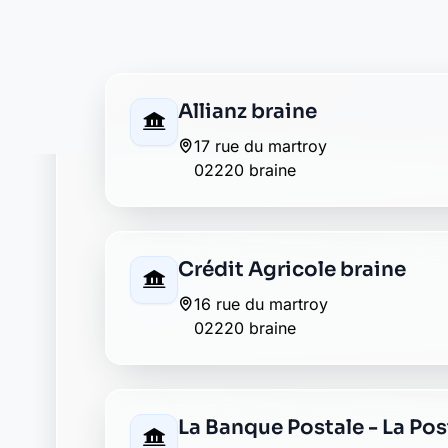
02220 ciry salsogne
La Banque Postale - La Po
23 rue de la chesnee
02220 mont notre dame
AXA saint thibaut
02220 saint thibaut