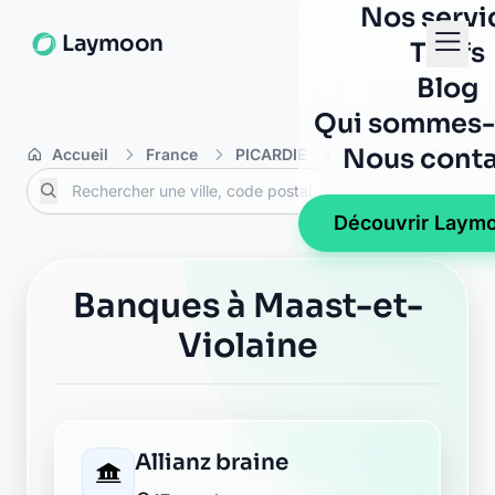
Nos servi
Laymoon
Tarifs
Blog
Qui sommes-
Nous conta
Accueil
France
PICARDIE
Aisne
Maast-et
Découvrir Laym
Banques à Maast-et-
Violaine
Allianz braine