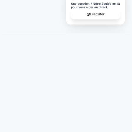
Une question ? Notre équipe est là
pour vous aider en direct.
Discuter
Laymoon
Changer le monde,
compte.
changer de
L'humain au cœur de chaque transaction. Une fintech
conçue pour votre tranquillité d'esprit et vos valeurs.
NAVIGATION
Nos services
Tarifs