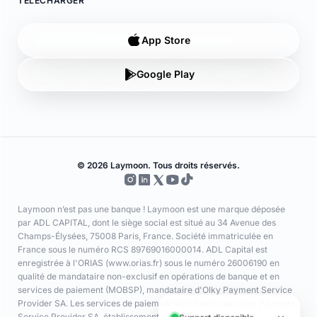
App Store
Google Play
© 2026 Laymoon. Tous droits réservés.
Laymoon n’est pas une banque ! Laymoon est une marque déposée
par ADL CAPITAL, dont le siège social est situé au 34 Avenue des
Champs-Élysées, 75008 Paris, France. Société immatriculée en
France sous le numéro RCS 89769016000014. ADL Capital est
enregistrée à l'ORIAS (www.orias.fr) sous le numéro 26006190 en
qualité de mandataire non-exclusif en opérations de banque et en
services de paiement (MOBSP), mandataire d'Olky Payment Service
Provider SA. Les services de paiement sont fournis par Olky Payment
Service Provider SA, établissement de paiement agréé au
Luxembourg par le Ministère des Finances (n° 47/13) et supervisé par
la CSSF (n° Z00000006). Siège social : 1, Op de Leemen, L-5846