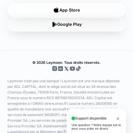
Google Play
© 2026 Laymoon. Tous droits réservés.
Laymoon n’est pas une banque ! Laymoon est une marque déposée
par ADL CAPITAL, dont le siège social est situé au 34 Avenue des
Champs-Élysées, 75008 Paris, France. Société immatriculée en
France sous le numéro RCS 89769016000014. ADL Capital est
enregistrée à l'ORIAS (www.orias.fr) sous le numéro 26006190 en
qualité de mandataire non-exclusif en opérations de banque et en
services de paiement (MOBSP), mandataire d'Olky Payment Service
Provider SA. Les services de paiement sont fournis par Olky Payment
Service Provider SA, établissement de paiement agréé au
Luxembourg par le Ministère des Finances (n° 47/13) et supervisé par
la CSSF (n° Z00000006). Siège social : 1, Op de Leemen, L-5846
Fentange, Luxembourg. Succursale en France : 64 rue Anatole France
92300 Levallois-Perret (SIRET 79311532000061). Les cartes sont