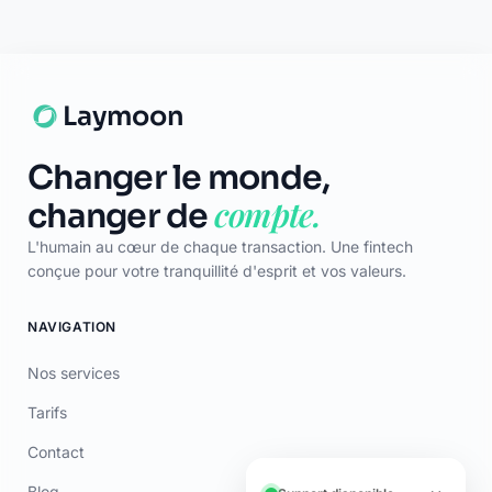
App Store
Google Play
© 2026 Laymoon. Tous droits réservés.
Laymoon n’est pas une banque ! Laymoon est une marque déposée
par ADL CAPITAL, dont le siège social est situé au 34 Avenue des
Champs-Élysées, 75008 Paris, France. Société immatriculée en
France sous le numéro RCS 89769016000014. ADL Capital est
enregistrée à l'ORIAS (www.orias.fr) sous le numéro 26006190 en
qualité de mandataire non-exclusif en opérations de banque et en
services de paiement (MOBSP), mandataire d'Olky Payment Service
Provider SA. Les services de paiement sont fournis par Olky Payment
Service Provider SA, établissement de paiement agréé au
Luxembourg par le Ministère des Finances (n° 47/13) et supervisé par
la CSSF (n° Z00000006). Siège social : 1, Op de Leemen, L-5846