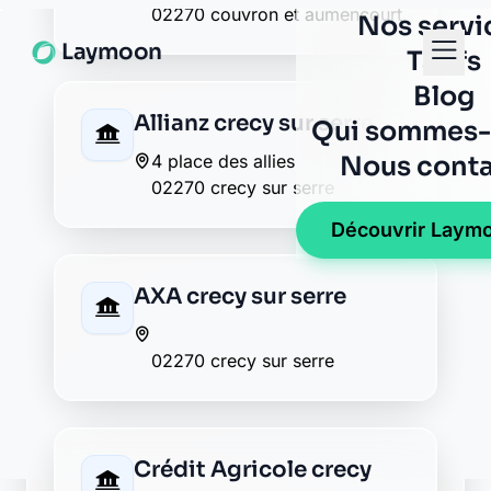
La Banque Postale - La
Poste dercy
4 rue andre leduc
02270 dercy
La Banque Postale - La
Poste la ferte chevresis
1 rue du chateau
02270 la ferte chevresis
La Banque Postale - La
Poste monceau le neuf
et faucouzy