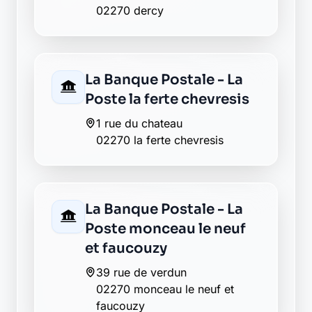
02270 pouilly sur serre
Envie de changer pour une
banque plus transparente ?
Découvrez Laymoon, la finance éthique
et responsable, sans frais cachés.
Découvrir Laymoon
Retour au département Aisne