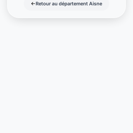
Support disponible
Une question ? Notre équipe est là
pour vous aider en direct.
Discuter
Laymoon
Changer le monde,
compte.
changer de
L'humain au cœur de chaque transaction. Une fintech
conçue pour votre tranquillité d'esprit et vos valeurs.
NAVIGATION
Nos services