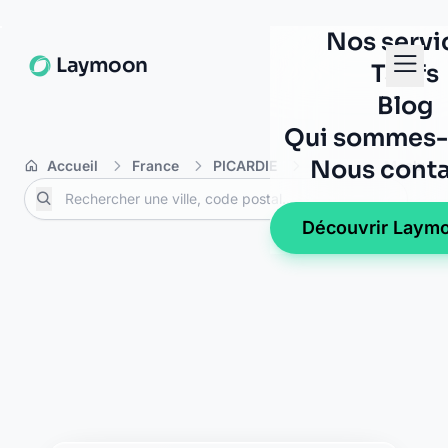
La Banque Postale - La
Poste dercy
4 rue andre leduc
02270 dercy
La Banque Postale - La
Poste la ferte chevresis
1 rue du chateau
02270 la ferte chevresis
La Banque Postale - La
Poste monceau le neuf