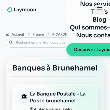
Nos servi
Laymoon
Tarifs
Blog
Qui sommes-
Nous conta
Accueil
France
PICARDIE
Aisne
Bruneha
Découvrir Laym
Banques à Brunehamel
La Banque Postale - La
Poste brunehamel
4 place de mai 1940