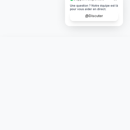
Une question ? Notre équipe est là
pour vous aider en direct.
Discuter
Laymoon
Changer le monde,
compte.
changer de
L'humain au cœur de chaque transaction. Une fintech
conçue pour votre tranquillité d'esprit et vos valeurs.
NAVIGATION
Nos services