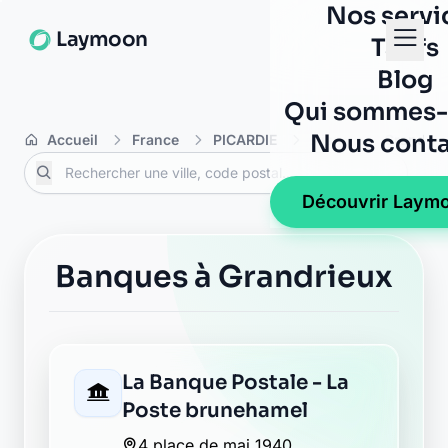
Nos servi
Laymoon
Tarifs
Blog
Qui sommes-
Nous conta
Accueil
France
PICARDIE
Aisne
Grandrie
Découvrir Laym
Banques à Grandrieux
La Banque Postale - La
Poste brunehamel
4 place de mai 1940