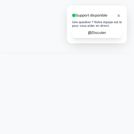
Support disponible
Une question ? Notre équipe est là
pour vous aider en direct.
Discuter
Laymoon
Changer le monde,
compte.
changer de
L'humain au cœur de chaque transaction. Une fintech
conçue pour votre tranquillité d'esprit et vos valeurs.
NAVIGATION