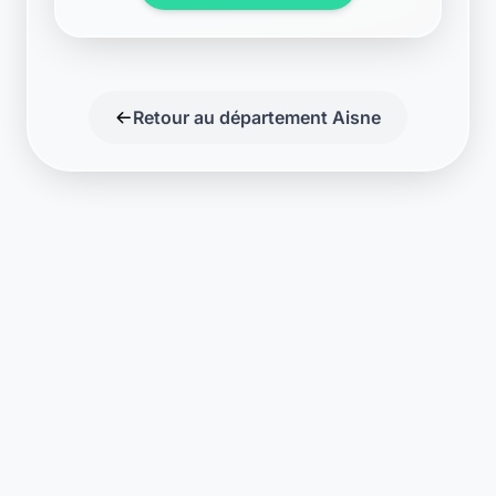
Support disponible
Une question ? Notre équipe est là
pour vous aider en direct.
Discuter
Laymoon
Changer le monde,
compte.
changer de
L'humain au cœur de chaque transaction. Une fintech