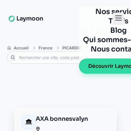
Banque Populaire
chateau thierry
pl jean de la fontaine
02400 chateau thierry
BNP Paribas chateau
thierry
31 b avenue de soissons
02400 chateau thierry
BRED chateau thierry
place jean de la fontaine
02400 chateau thierry