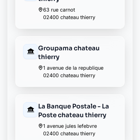
La Banque Postale - La
Poste etampes sur
marne
place de la mairie
02400 etampes sur marne
Envie de changer pour une
banque plus transparente ?
Découvrez Laymoon, la finance éthique
et responsable, sans frais cachés.
Découvrir Laymoon