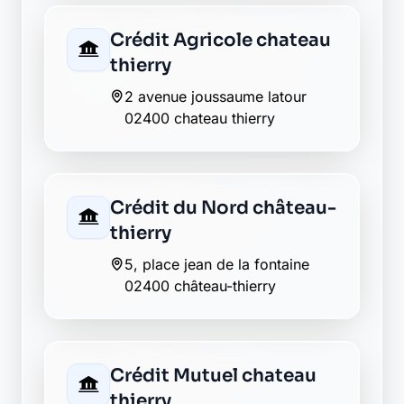
02400 chateau-thierry
AXA essomes sur marne
02400 essomes sur marne
La Banque Postale - La
Poste essomes sur
marne
4 avenue du general de gaulle
02400 essomes sur marne