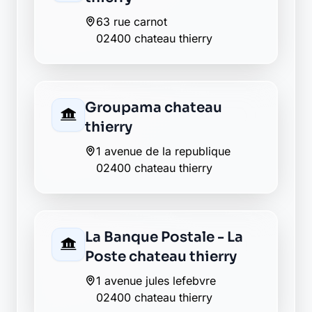
La Banque Postale - La
Poste etampes sur
marne
place de la mairie
02400 etampes sur marne
Envie de changer pour une
banque plus transparente ?
Découvrez Laymoon, la finance éthique
et responsable, sans frais cachés.
Découvrir Laymoon