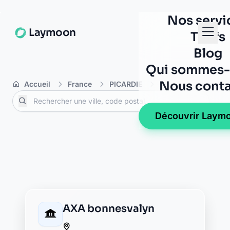
Banque Populaire
chateau thierry
pl jean de la fontaine
02400 chateau thierry
BNP Paribas chateau
thierry
31 b avenue de soissons
02400 chateau thierry
BRED chateau thierry
place jean de la fontaine
02400 chateau thierry