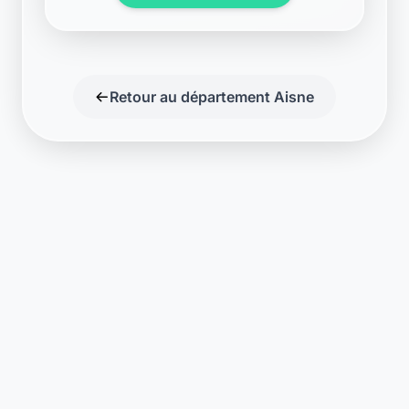
Support disponible
Une question ? Notre équipe est là
pour vous aider en direct.
Discuter
Laymoon
Changer le monde,
compte.
changer de
L'humain au cœur de chaque transaction. Une fintech