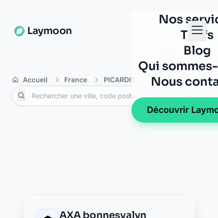
Banque Populaire
chateau thierry
pl jean de la fontaine
02400 chateau thierry
BNP Paribas chateau
thierry
31 b avenue de soissons
02400 chateau thierry
BRED chateau thierry