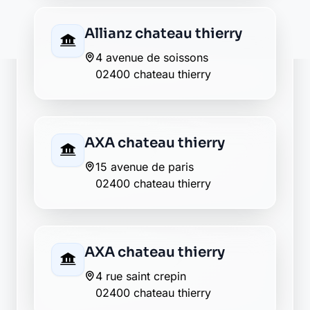
Crédit Agricole chateau
thierry
2 avenue joussaume latour
02400 chateau thierry
Crédit du Nord château-
thierry
5, place jean de la fontaine
02400 château-thierry
Crédit Mutuel chateau