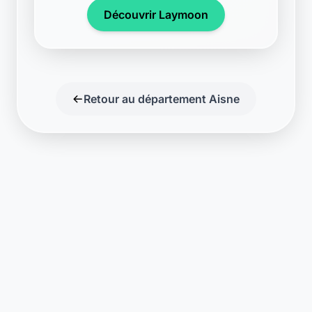
Support disponible
Une question ? Notre équipe est là
pour vous aider en direct.
Discuter
Laymoon
Changer le monde,
compte.
changer de