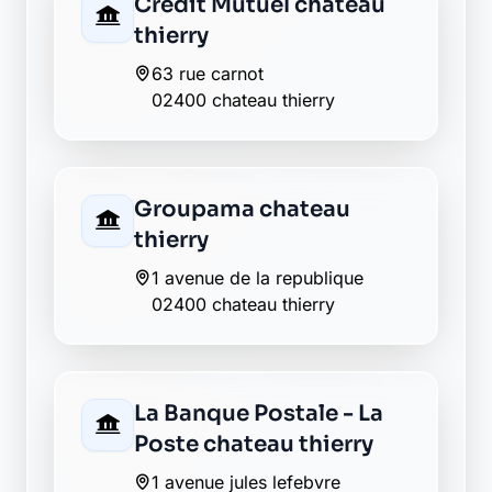
La Banque Postale - La
Poste etampes sur
marne
place de la mairie
02400 etampes sur marne
Envie de changer pour une
banque plus transparente ?
Découvrez Laymoon, la finance éthique
et responsable, sans frais cachés.
Découvrir Laymoon