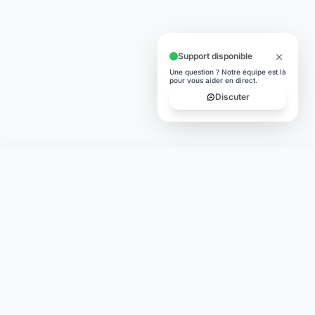
Support disponible
Une question ? Notre équipe est là
pour vous aider en direct.
Discuter
Laymoon
Changer le monde,
compte.
changer de
L'humain au cœur de chaque transaction. Une fintech
conçue pour votre tranquillité d'esprit et vos valeurs.