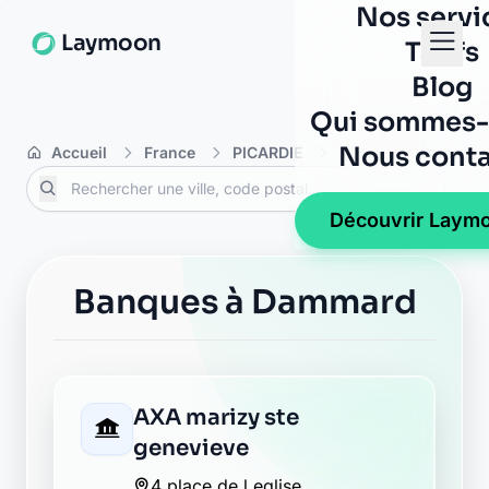
Nos servi
Laymoon
Tarifs
Blog
Qui sommes-
Nous conta
Accueil
France
PICARDIE
Aisne
Dammar
Découvrir Laym
Banques à Dammard
AXA marizy ste
genevieve
4 place de l eglise