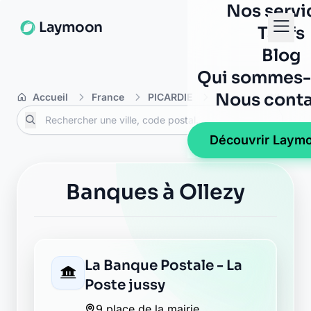
Nos servi
Laymoon
Tarifs
Blog
Qui sommes-
Nous conta
Accueil
France
PICARDIE
Aisne
Ollezy
Découvrir Laym
Banques à Ollezy
La Banque Postale - La
Poste jussy
9 place de la mairie