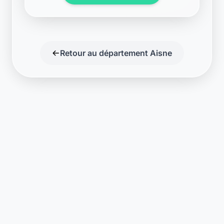
Support disponible
Une question ? Notre équipe est là
pour vous aider en direct.
Discuter
Laymoon
Changer le monde,
compte.
changer de
L'humain au cœur de chaque transaction. Une fintech