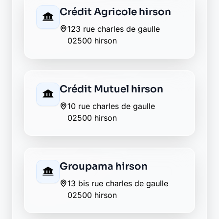
La Banque Postale - La
Poste wimy
4 rue de la liberation
02500 wimy
Envie de changer pour une
banque plus transparente ?
Découvrez Laymoon, la finance éthique
et responsable, sans frais cachés.
Découvrir Laymoon