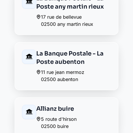
2 rue des ecoles
02500 hirson
Caisse d'Epargne hirson
21 rue emile zola
02500 hirson
CIC hirson
17 rue charles de gaulle
02500 hirson