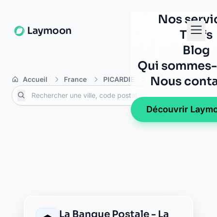
02500 hirson
Allianz hirson
7 rue charles de gaulle
02500 hirson
AXA hirson
1 rue antoine sue
02500 hirson
BNP Paribas hirson